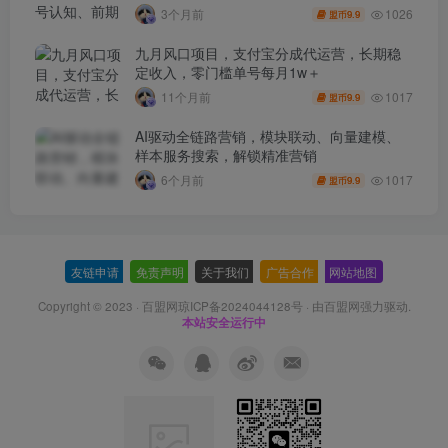
1026
3个月前
9.9
盟币
九月风口项目，支付宝分成代运营，长期稳
定收入，零门槛单号每月1w＋
1017
11个月前
9.9
盟币
AI驱动全链路营销，模块联动、向量建模、
样本服务搜索，解锁精准营销
1017
6个月前
9.9
盟币
友链申请
-
免责声明
-
关于我们
-
广告合作
-
网站地图
Copyright © 2023 ·
百盟网琼ICP备2024044128号
· 由
百盟网
强力驱动.
本站安全运行中