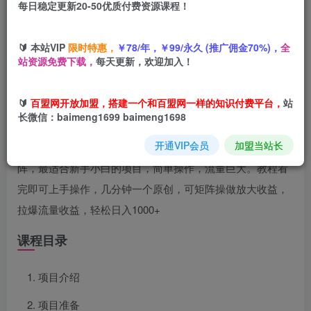
每日稳定更新20-50优质付费资源课程！
您当前未登录！建议登陆后购买，可保存购买订单
🔰 本站VIP
限时特惠，
￥78/年，￥99/永久 (推广佣金70%)，
全
站资源免费下载，
每天更新，欢迎加入！
项目介绍
🔰
百盟网开放加盟，搭建一个和百盟网一样的知识付费平台，
站
长微信：baimeng1699 baimeng1698
最新玩法！当下最火！简单零成本！0粉丝照样有收益，不需
开通VIP会员
加盟当站长
要动脑子，每天只需几分钟操作，小白看完就可轻松上手矩
阵，最适合新手小白的项目，简单操作，流量巨大。教程看
完即可上手操作，几分钟一个原创，可矩阵操做放大收益，
拉爆流量收益，轻松日入1000+
课程目录
项目介绍
项目准备