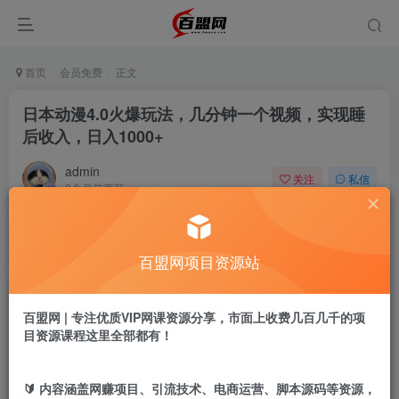
首页
会员免费
正文
日本动漫4.0火爆玩法，几分钟一个视频，实现睡
后收入，日入1000+
admin
关注
私信
9个月前更新
692
9
付费阅读
百盟网项目资源站
日本动漫4.0火爆玩法，几分钟一个视频，实现睡后收入，日入1000+
此内容为付费阅读，请付费后查看
9.9
百盟网 | 专注优质VIP网课资源分享，市面上收费几百几千的项
盟币
目资源课程这里全部都有！
免费
免费
黄金会员
超级会员
🔰 内容涵盖网赚项目、引流技术、电商运营、脚本源码等资源，
立即购买