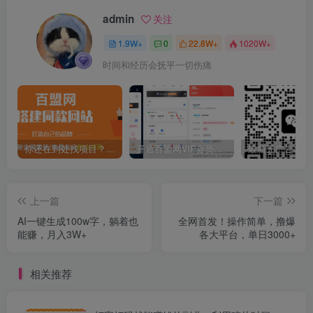
admin
关注
1.9W+
0
22.8W+
1020W+
时间和经历会抚平一切伤痛
你还在到处找项目？还在当韭菜？我靠卖项目一个月收入5万+，曾经我也是个失败者。
开通百盟网VIP会员，尊享全站资源免费下载，享70%的推广提成！！【限时五折优惠】
上一篇
下一篇
AI一键生成100w字，躺着也
全网首发！操作简单，撸爆
能赚，月入3W+
各大平台，单日3000+
相关推荐