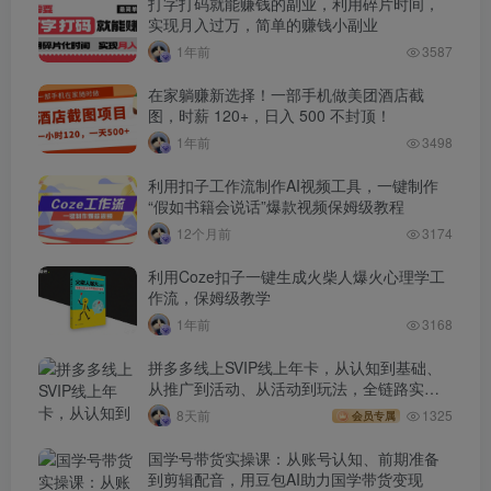
打字打码就能赚钱的副业，利用碎片时间，
实现月入过万，简单的赚钱小副业
1年前
3587
在家躺赚新选择！一部手机做美团酒店截
图，时薪 120+，日入 500 不封顶！
1年前
3498
利用扣子工作流制作AI视频工具，一键制作
“假如书籍会说话”爆款视频保姆级教程
12个月前
3174
利用Coze扣子一键生成火柴人爆火心理学工
作流，保姆级教学
1年前
3168
拼多多线上SVIP线上年卡，从认知到基础、
从推广到活动、从活动到玩法，全链路实战
(260730)
8天前
1325
会员专属
国学号带货实操课：从账号认知、前期准备
到剪辑配音，用豆包AI助力国学带货变现