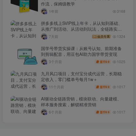
作流，保姆级教学
1年前
3168
拼多多线上SVIP线上年卡，从认知到基础、
从推广到活动、从活动到玩法，全链路实战
(260730)
7天前
1324
会员专属
国学号带货实操课：从账号认知、前期准备
到剪辑配音，用豆包AI助力国学带货变现
1025
3个月前
9.9
盟币
九月风口项目，支付宝分成代运营，长期稳
定收入，零门槛单号每月1w＋
1017
11个月前
9.9
盟币
AI驱动全链路营销，模块联动、向量建模、
样本服务搜索，解锁精准营销
1017
6个月前
9.9
盟币