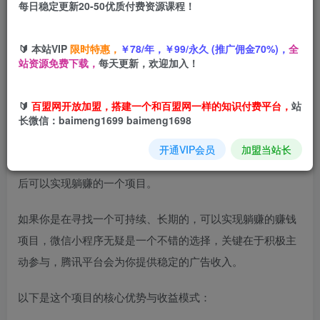
每日稳定更新20-50优质付费资源课程！
您当前未登录！建议登陆后购买，可保存购买订单
🔰 本站VIP
限时特惠，
￥78/年，￥99/永久 (推广佣金70%)，
全
站资源免费下载，
每天更新，欢迎加入！
项目介绍
🔰
百盟网开放加盟，搭建一个和百盟网一样的知识付费平台，
站
年后很多学员都在问阿伦有没有什么挂机或者半挂机项目，
长微信：baimeng1699 baimeng1698
现在阿伦团队推出的微信小程序推广半挂机变现项目。团队
开通VIP会员
加盟当站长
搭建小程序陪跑并教你如何去推广，按照导师指点，稳定之
后可以实现躺赚的一个项目。
如果你是在寻找一个可持续、长期的，可以实现躺赚的赚钱
项目，微信小程序无疑是一个不错的选择，关键在于积极主
动参与，腾讯平台会为你提供稳定的广告收入。
以下是这个项目的核心优势与收益模式：