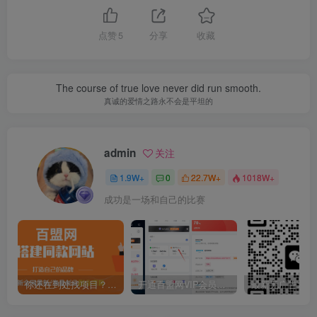
点赞
5
分享
收藏
The course of true love never did run smooth.
真诚的爱情之路永不会是平坦的
admin
关注
1.9W+
0
22.7W+
1018W+
成功是一场和自己的比赛
你还在到处找项目？还在当韭菜？我靠卖项目一个月收入5万+，曾经我也是个失败者。
开通百盟网VIP会员，尊享全站资源免费下载，享70%的推广提成！！【限时五折优惠】