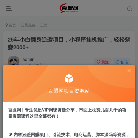
首页
会员免费
正文
25年小白翻身逆袭项目，小程序挂机推广，轻松躺
赚2000+
admin
关注
私信
9个月前更新
924
5
付费阅读
百盟网项目资源站
25年小白翻身逆袭项目，小程序挂机推广，轻松躺赚2000+
此内容为付费阅读，请付费后查看
9.9
百盟网 | 专注优质VIP网课资源分享，市面上收费几百几千的项
盟币
目资源课程这里全部都有！
免费
免费
黄金会员
超级会员
🔰 内容涵盖网赚项目、引流技术、电商运营、脚本源码等资源，
立即购买