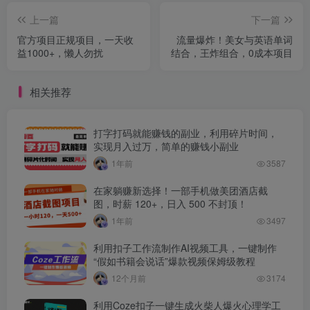
上一篇
下一篇
官方项目正规项目，一天收
流量爆炸！美女与英语单词
益1000+，懒人勿扰
结合，王炸组合，0成本项目
相关推荐
打字打码就能赚钱的副业，利用碎片时间，
实现月入过万，简单的赚钱小副业
1年前
3587
在家躺赚新选择！一部手机做美团酒店截
图，时薪 120+，日入 500 不封顶！
1年前
3497
利用扣子工作流制作AI视频工具，一键制作
“假如书籍会说话”爆款视频保姆级教程
12个月前
3174
利用Coze扣子一键生成火柴人爆火心理学工