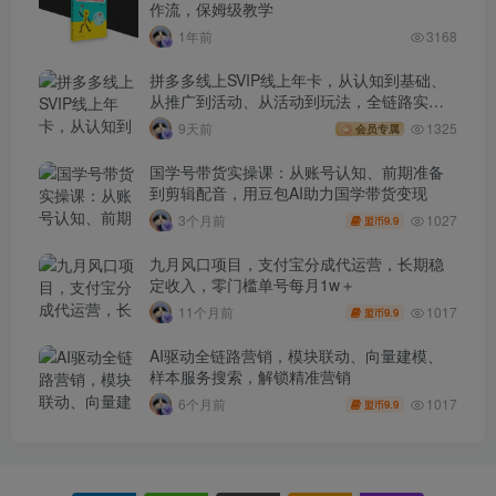
作流，保姆级教学
1年前
3168
拼多多线上SVIP线上年卡，从认知到基础、
从推广到活动、从活动到玩法，全链路实战
(260730)
9天前
1325
会员专属
国学号带货实操课：从账号认知、前期准备
到剪辑配音，用豆包AI助力国学带货变现
1027
3个月前
9.9
盟币
九月风口项目，支付宝分成代运营，长期稳
定收入，零门槛单号每月1w＋
1017
11个月前
9.9
盟币
AI驱动全链路营销，模块联动、向量建模、
样本服务搜索，解锁精准营销
1017
6个月前
9.9
盟币