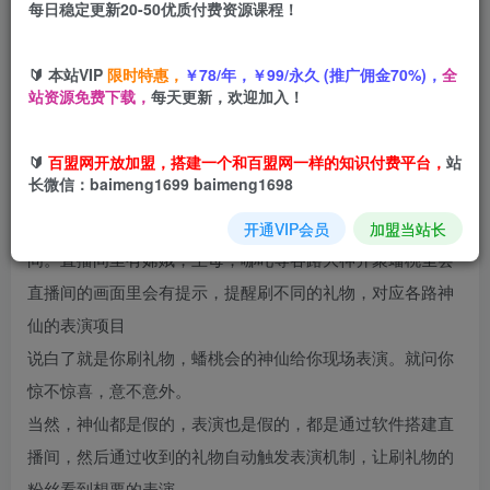
每日稳定更新20-50优质付费资源课程！
立即购买
您当前未登录！建议登陆后购买，可保存购买订单
🔰 本站VIP
限时特惠，
￥78/年，￥99/永久 (推广佣金70%)，
全
站资源免费下载，
每天更新，欢迎加入！
🔰
百盟网开放加盟，搭建一个和百盟网一样的知识付费平台，
站
项目介绍
长微信：baimeng1699 baimeng1698
这个项目的逻辑就是搭建一个类似于天宫蟠桃大会的直播
开通VIP会员
加盟当站长
间。直播间里有嫦娥，王母，哪吒等各路大神齐聚蟠桃圣会
直播间的画面里会有提示，提醒刷不同的礼物，对应各路神
仙的表演项目
说白了就是你刷礼物，蟠桃会的神仙给你现场表演。就问你
惊不惊喜，意不意外。
当然，神仙都是假的，表演也是假的，都是通过软件搭建直
播间，然后通过收到的礼物自动触发表演机制，让刷礼物的
粉丝看到想要的表演。