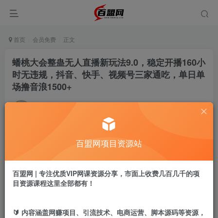
首页
会员免费
正文
蟠桃大会整蛊无人直播新玩法9.0，稳定开播160小
时无违规，抖音、快手、视频号三家通吃，单日单
场撸音浪1500+
admin
关注
私信
9个月前更新
468
17
百盟网项目资源站
付费阅读
蟠桃大会整蛊无人直播新玩法9.0，稳定开播160小时无违规，抖音、快手、视频号三家通吃，单日单场撸音浪1500+
此内容为付费阅读，请付费后查看
百盟网 | 专注优质VIP网课资源分享，市面上收费几百几千的项
9.9
目资源课程这里全部都有！
盟币
免费
免费
黄金会员
超级会员
🔰 内容涵盖网赚项目、引流技术、电商运营、脚本源码等资源，