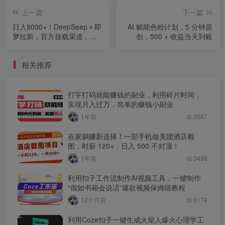
上一篇
下一篇
日入9000+！DeepSeep＋即
AI 赋能色粉计划，5 分钟原
梦拉新，官方挂载渠道，新
创，500 + 收益当天到账
手小白宝妈躺赚
相关推荐
打字打码就能赚钱的副业，利用碎片时间，
实现月入过万，简单的赚钱小副业
1年前
3587
在家躺赚新选择！一部手机做美团酒店截
图，时薪 120+，日入 500 不封顶！
1年前
3498
利用扣子工作流制作AI视频工具，一键制作
“假如书籍会说话”爆款视频保姆级教程
12个月前
3174
利用Coze扣子一键生成火柴人爆火心理学工