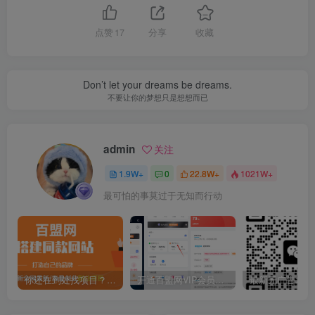
点赞
17
分享
收藏
Don’t let your dreams be dreams.
不要让你的梦想只是想想而已
admin
关注
1.9W+
0
22.8W+
1021W+
最可怕的事莫过于无知而行动
你还在到处找项目？还在当韭菜？我靠卖项目一个月收入5万+，曾经我也是个失败者。
开通百盟网VIP会员，尊享全站资源免费下载，享70%的推广提成！！【限时五折优惠】