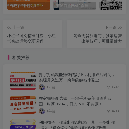
你还在到处找项目？还在当韭菜？我靠卖项目一个月收入5万+，曾经我也是个失败者。
开通百盟网VIP会员，尊享全站资源免费下载，享70%的推广提成！！【限时五折优惠】
上一篇
下一篇
小红书图文精准引流，小红
闲鱼无货源电商，独家运营
书实战运营变现课程
出单技巧，可批量放大
相关推荐
打字打码就能赚钱的副业，利用碎片时间，
实现月入过万，简单的赚钱小副业
1年前
3587
在家躺赚新选择！一部手机做美团酒店截
图，时薪 120+，日入 500 不封顶！
1年前
3498
利用扣子工作流制作AI视频工具，一键制作
“假如书籍会说话”爆款视频保姆级教程