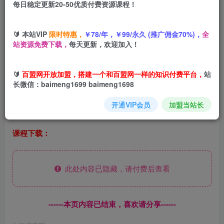
每日稳定更新20-50优质付费资源课程！
您当前未登录！建议登陆后购买，可保存购买订单
短剧拉新名场面盘点玩法文案怎么写，详细实操课
🔰 本站VIP
限时特惠，
￥78/年，￥99/永久 (推广佣金70%)，
全
站资源免费下载，
每天更新，欢迎加入！
🔰
百盟网开放加盟，搭建一个和百盟网一样的知识付费平台，
站
课程介绍：
长微信：baimeng1699 baimeng1698
开通VIP会员
加盟当站长
最近很火的短剧盘点玩法文案实操讲解
课程下载：
此处内容已隐藏，请付费后查看
------本页内容已结束，喜欢请分享------