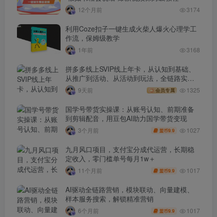
12个月前
3174
利用Coze扣子一键生成火柴人爆火心理学工
作流，保姆级教学
1年前
3168
拼多多线上SVIP线上年卡，从认知到基础、
从推广到活动、从活动到玩法，全链路实战
(260730)
9天前
1325
会员专属
国学号带货实操课：从账号认知、前期准备
到剪辑配音，用豆包AI助力国学带货变现
1027
3个月前
9.9
盟币
九月风口项目，支付宝分成代运营，长期稳
定收入，零门槛单号每月1w＋
1017
11个月前
9.9
盟币
AI驱动全链路营销，模块联动、向量建模、
样本服务搜索，解锁精准营销
1017
6个月前
9.9
盟币