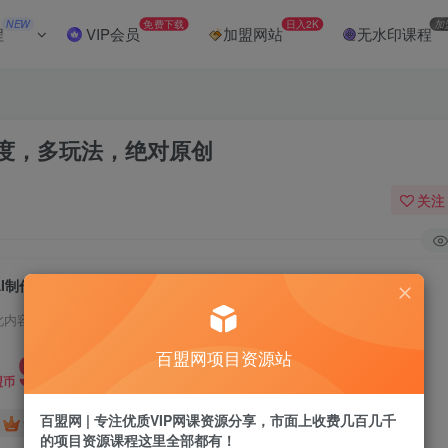
NEW
免费下载
日入2K
加
程
VIP会员
加盟网站
无水印课程
热度，多玩法，绝对原创
关注
AI制作套路对话动画，起号快高收益高热度，多玩法，绝对原创
此内容为付费阅读，请付费后查看
9.9
百盟网项目资源站
盟币
百盟网 | 专注优质VIP网课资源分享，市面上收费几百几千
免费
免费
黄金会员
超级会员
的项目资源课程这里全部都有！