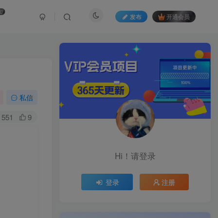
盟
发布
开通会员
私信
551
9
Hi！请登录
登录
注册