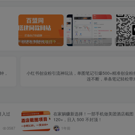
你还在到处找项目？还在当韭菜？我靠卖项目一个月收入5万+，曾经我也是个失败者。
开通百盟网VIP会员，尊享全站资源免费下载，享70%的推广提成！！【限时五折优惠】
分钟，
小红书创业粉引流神玩法，单图笔记引爆500+精准创业粉
连不断，单条笔记轻松带
月入过
在家躺赚新选择！一部手机做美团酒店截图
120+，日入 500 不封顶！
3587
1年前