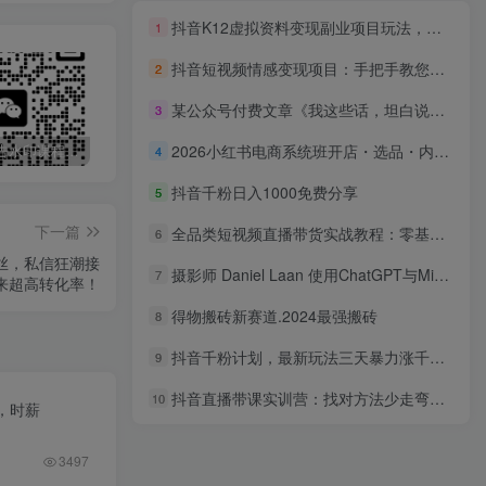
抖音K12虚拟资料变现副业项目玩法，一条龙实操经验，视频版大解析
1
抖音短视频情感变现项目：手把手教您做一个可落地的情感账号
2
某公众号付费文章《我这些话，坦白说，可能有点危险了》
3
2026小红书电商系统班开店・选品・内容・工具全链路，零基础从0到1实操课，系统学习少走弯路
最新无广告水印课程资源 长期更新
免费投稿专区，先看要求在投稿！！！
打字打码就能赚钱的副业，利用碎片时间，实现月入过万，简单的赚钱小副业
4
抖音千粉日入1000免费分享
5
下一篇
全品类短视频直播带货实战教程：零基础打造爆款视频，掌握直播成交核心技巧
6
丝，私信狂潮接
摄影师 Daniel Laan 使用ChatGPT与Midjourney生成风光图像-中英字幕
7
来超高转化率！
得物搬砖新赛道.2024最强搬砖
8
抖音千粉计划，最新玩法三天暴力涨千粉，一天到手500元+
9
抖音直播带课实训营：找对方法少走弯路，一边学习一边实操
10
，时薪
3497