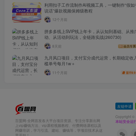
利用扣子工作流制作AI视频工具，一键制作“假如
说话”爆款视频保姆级教程
12个月前
拼多多线上SVIP线上年卡，从认知到基础、从推
动、从活动到玩法，全链路实战(260730)
8天前
会员专属
九月风口项目，支付宝分成代运营，长期稳定收
槛单号每月1w＋
11个月前
9.9
盟币
友链申请
-
Copyright ©
百盟网-全网首发各大平台项目资源、专注分享新出网
本站安全运
上vip赚钱方法、vip课程视频教程、付费网络课程以及
网赚培训，学习引流、建站、赚钱等，学项目技术从这
里开始！