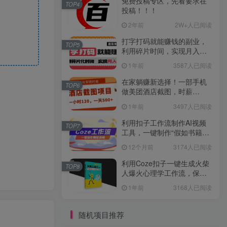
免费投稿专区，先看要求在
TOP4
投稿！！！
2年前
2W+人已阅读
打字打码就能赚钱的副业，
TOP5
利用碎片时间，实现月入过
万，简单的赚钱小副业
1年前
3587人已阅读
在家躺赚新选择！一部手机
TOP6
做美团酒店截图，时薪
120+，日入 500 不封顶！
1年前
3497人已阅读
利用扣子工作流制作AI视频
TOP7
工具，一键制作“假如书籍会
说话”爆款视频保姆级教程
12个月前
3174人已阅读
利用Coze扣子一键生成火柴
TOP8
人爆火心理学工作流，保姆
级教学
1年前
3168人已阅读
随机项目推荐