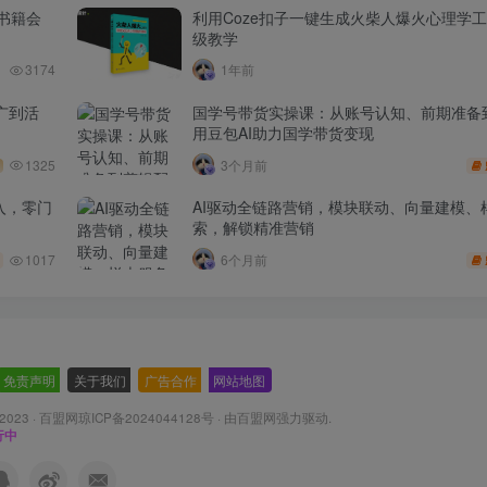
书籍会
利用Coze扣子一键生成火柴人爆火心理学
级教学
3174
1年前
广到活
国学号带货实操课：从账号认知、前期准备
用豆包AI助力国学带货变现
1325
3个月前
入，零门
AI驱动全链路营销，模块联动、向量建模、
索，解锁精准营销
1017
6个月前
免责声明
-
关于我们
-
广告合作
-
网站地图
 2023 ·
百盟网琼ICP备2024044128号
· 由
百盟网
强力驱动.
行中