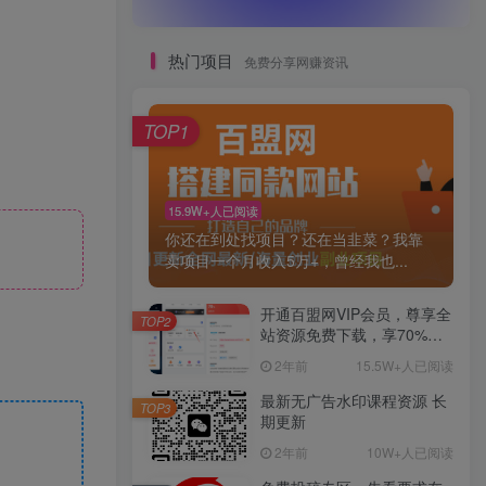
热门项目
免费分享网赚资讯
TOP1
15.9W+人已阅读
你还在到处找项目？还在当韭菜？我靠
卖项目一个月收入5万+，曾经我也...
开通百盟网VIP会员，尊享全
TOP2
站资源免费下载，享70%的
推广提成！！【限时五折优
2年前
15.5W+人已阅读
惠】
最新无广告水印课程资源 长
TOP3
期更新
2年前
10W+人已阅读