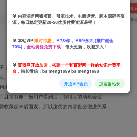
立即
🔰 内容涵盖网赚项目、引流技术、电商运营、脚本源码等资
您当前未登录！建议登陆后购买，可保
源，每日稳定更新20-50优质付费资源课程！
🔰 本站VIP
限时特惠，
￥78/年，￥99/永久 (推广佣金
70%)，
全站资源免费下载，
每天更新，欢迎加入！
🔰
百盟网开放加盟，搭建一个和百盟网一样的知识付费平
子，而在人际交往中，分享欲是不可缺少的表现，
台，
站长微信：baimeng1699 baimeng1698
友、闺蜜、家人或者是对象，而我们就是利用这
开通VIP会员
加盟当站长
利用日常的“套路”对话来快速涨粉，毕竟自古
而且很有趣，当用户看到后，有很大的动机会发
赞收藏起来后面发。所以这类的内容也会增进关系，