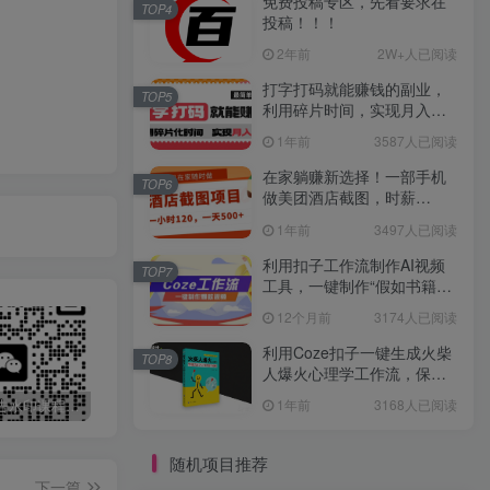
免费投稿专区，先看要求在
TOP4
投稿！！！
2年前
2W+人已阅读
打字打码就能赚钱的副业，
TOP5
利用碎片时间，实现月入过
万，简单的赚钱小副业
1年前
3587人已阅读
在家躺赚新选择！一部手机
TOP6
做美团酒店截图，时薪
120+，日入 500 不封顶！
1年前
3497人已阅读
利用扣子工作流制作AI视频
TOP7
工具，一键制作“假如书籍会
说话”爆款视频保姆级教程
12个月前
3174人已阅读
利用Coze扣子一键生成火柴
TOP8
人爆火心理学工作流，保姆
级教学
1年前
3168人已阅读
最新无广告水印课程资源 长期更新
免费投稿专区，先看要求在投稿！！！
打字打码就能赚钱的副业，利用碎片时间，实现月入过万，简单的赚钱小副业
随机项目推荐
下一篇