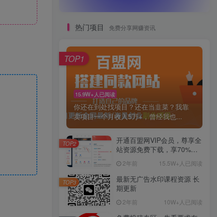
热门项目
免费分享网赚资讯
TOP1
15.9W+人已阅读
你还在到处找项目？还在当韭菜？我靠
卖项目一个月收入5万+，曾经我也...
开通百盟网VIP会员，尊享全
TOP2
站资源免费下载，享70%的
推广提成！！【限时五折优
2年前
15.5W+人已阅读
惠】
最新无广告水印课程资源 长
TOP3
期更新
2年前
10W+人已阅读