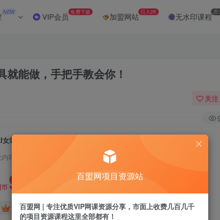
NEW
免费下载
日入2K
加
程
VIP会员
加盟网站
无水印课程
工具就能做，手把手教会你！
关注
AI女装图文带货賺麻了，只需一个免费工具就能做，手把手教会你！
此内容为付费阅读，请付费后查看
9.9
百盟网项目资源站
盟币
百盟网 | 专注优质VIP网课资源分享，市面上收费几百几千
免费
免费
黄金会员
超级会员
的项目资源课程这里全部都有！