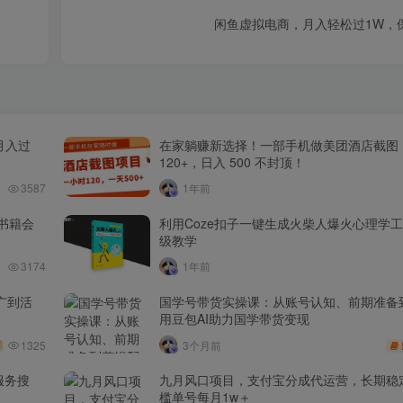
闲鱼虚拟电商，月入轻松过1W，
月入过
在家躺赚新选择！一部手机做美团酒店截图
120+，日入 500 不封顶！
3587
1年前
书籍会
利用Coze扣子一键生成火柴人爆火心理学
级教学
3174
1年前
广到活
国学号带货实操课：从账号认知、前期准备
用豆包AI助力国学带货变现
1325
3个月前
服务搜
九月风口项目，支付宝分成代运营，长期稳
槛单号每月1w＋