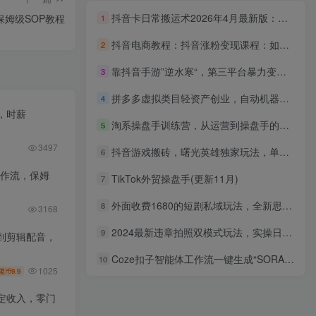
抖音卡日常搬运术2026年4月最新版：影视账号爆款涨粉玩法，外面售价5000元核心
保姆级SOP教程
1
抖音电商教程：抖音涨粉变现课程：如何做一个赚钱的抖音号（18节）
2
靠抖音手游”逆水寒“，第三平台暴力变现，几分钟一条视频，一部手机就能操作，附带资料教程。
3
拼多多虚拟类目轻资产创业，自动机器人运营，稳稳月入 1-5W
4
，时薪
淘系操盘手训练营，从运营到操盘手的进阶之路，全维度知识体系剖析(更新)
5
3497
抖音游戏搬砖，曙光英雄独家玩法，单日变现三位数，傻瓜式操作，小白一…
6
工作流，保姆
TikTok外贸操盘手(更新11月)
7
外面收费1680的短剧私域玩法，全新思路0门槛可做，一单变现9.9-99不等
8
3168
2024最新违章拍照双模式玩法，实操日入1000+
9
到剪辑配音，
Coze扣子智能体工作流一键生成“SORA2美食广告“短视频，全流程保姆级教学
10
1025
9.9
盟币
定收入，零门