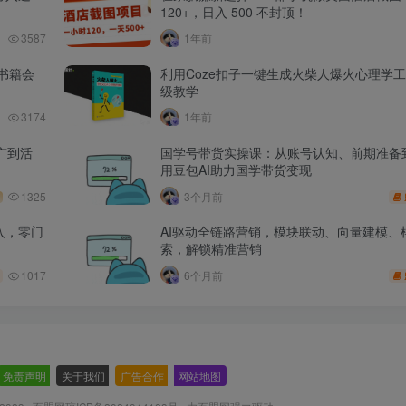
120+，日入 500 不封顶！
3587
1年前
书籍会
利用Coze扣子一键生成火柴人爆火心理学
级教学
3174
1年前
广到活
国学号带货实操课：从账号认知、前期准备
用豆包AI助力国学带货变现
1325
3个月前
入，零门
AI驱动全链路营销，模块联动、向量建模、
索，解锁精准营销
1017
6个月前
免责声明
-
关于我们
-
广告合作
-
网站地图