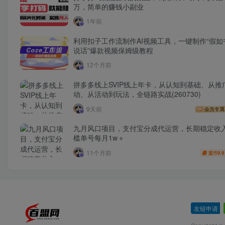
万，简单的赚钱小副业
1年前
利用扣子工作流制作AI视频工具，一键制作“假如
说话”爆款视频保姆级教程
12个月前
拼多多线上SVIP线上年卡，从认知到基础、从推
动、从活动到玩法，全链路实战(260730)
9天前
会员专属
九月风口项目，支付宝分成代运营，长期稳定收
槛单号每月1w＋
11个月前
9.9
盟币
友链申请
-