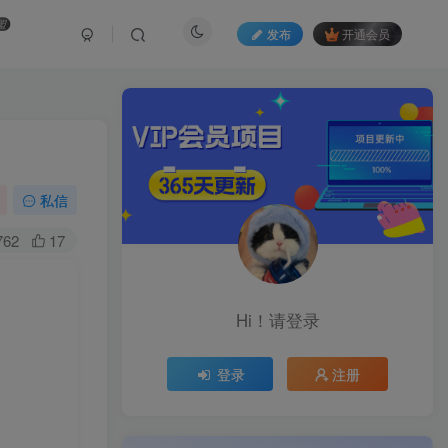
盟
发布
开通会员
私信
762
17
Hi！请登录
登录
注册