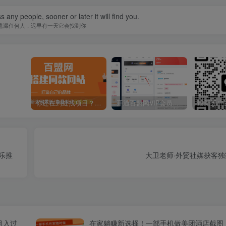
 any people, sooner or later it will find you.
遗漏任何人，迟早有一天它会找到你
你还在到处找项目？还在当韭菜？我靠卖项目一个月收入5万+，曾经我也是个失败者。
开通百盟网VIP会员，尊享全站资源免费下载，享70%的推广提成！！【限时五折优惠】
乐推
大卫老师·外贸社媒获客独
月入过
在家躺赚新选择！一部手机做美团酒店截图