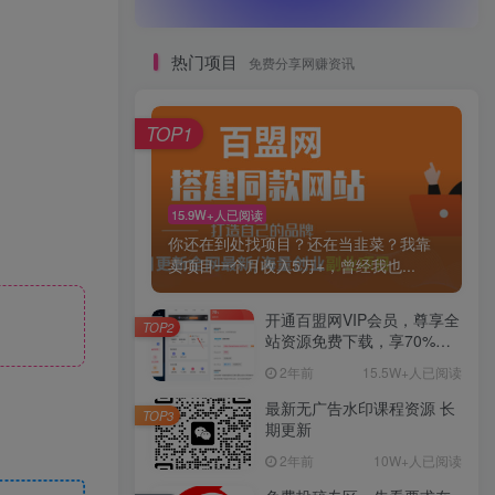
热门项目
免费分享网赚资讯
TOP1
15.9W+人已阅读
你还在到处找项目？还在当韭菜？我靠
卖项目一个月收入5万+，曾经我也...
开通百盟网VIP会员，尊享全
TOP2
站资源免费下载，享70%的
推广提成！！【限时五折优
2年前
15.5W+人已阅读
惠】
最新无广告水印课程资源 长
TOP3
期更新
2年前
10W+人已阅读