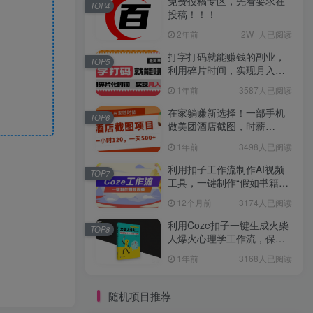
免费投稿专区，先看要求在
TOP4
投稿！！！
2年前
2W+人已阅读
打字打码就能赚钱的副业，
TOP5
利用碎片时间，实现月入过
万，简单的赚钱小副业
1年前
3587人已阅读
在家躺赚新选择！一部手机
TOP6
做美团酒店截图，时薪
120+，日入 500 不封顶！
1年前
3498人已阅读
利用扣子工作流制作AI视频
TOP7
工具，一键制作“假如书籍会
说话”爆款视频保姆级教程
12个月前
3174人已阅读
利用Coze扣子一键生成火柴
TOP8
人爆火心理学工作流，保姆
级教学
1年前
3168人已阅读
随机项目推荐