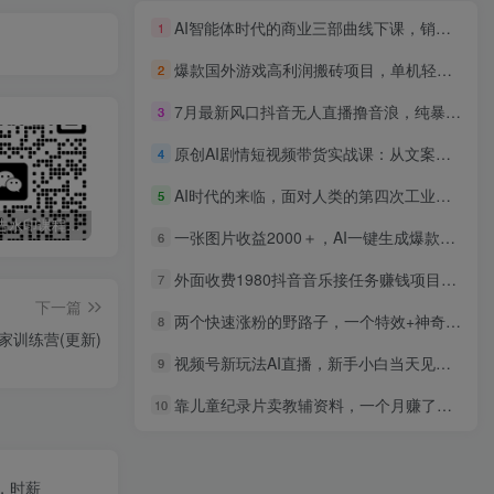
AI智能体时代的商业三部曲线下课，销售重构-IP觉醒-战略共生
1
爆款国外游戏高利润搬砖项目，单机轻松1k+，新手小白也可入手【揭秘】
2
7月最新风口抖音无人直播撸音浪，纯暴力掘金，黑科技全自动运行，长期稳定，低门槛，日入1000+，可批量收益翻倍
3
原创AI剧情短视频带货实战课：从文案生图分镜到剪辑发布，零基础打造爆款带货视频
4
AI时代的来临，面对人类的第四次工业革命，如何利用AI出圈
5
最新无广告水印课程资源 长期更新
免费投稿专区，先看要求在投稿！！！
打字打码就能赚钱的副业，利用碎片时间，实现月入过万，简单的赚钱小副业
一张图片收益2000＋，AI一键生成爆款原创作品，简单粗暴，小白轻松上手
6
外面收费1980抖音音乐接任务赚钱项目【任务渠道+详细教程】
7
下一篇
两个快速涨粉的野路子，一个特效+神奇布偶，粉丝暴涨5000起！
8
家训练营(更新)
视频号新玩法AI直播，新手小白当天见收益，月入4000+
9
靠儿童纪录片卖教辅资料，一个月赚了36800！暴力变现2.0版本，喂饭级教学
10
，时薪