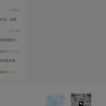
3498
工作流，保姆
3168
到剪辑配音，
1027
9.9
盟币
样本服务搜
1017
9.9
盟币