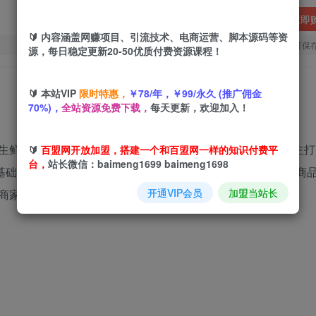
立即
🔰 内容涵盖网赚项目、引流技术、电商运营、脚本源码等资
您当前未登录！建议登陆后购买，可保
源，每日稳定更新20-50优质付费资源课程！
🔰 本站VIP
限时特惠，
￥78/年，￥99/永久 (推广佣金
70%)，
全站资源免费下载，
每天更新，欢迎加入！
等类目：生鲜最快 2 小时起量，标品最慢 2 天起链接，主打 
🔰
百盟网开放加盟，搭建一个和百盟网一样的知识付费平
台，
站长微信：baimeng1699 baimeng1698
0 基础玩法 + 1.5 升级内容，从起链接逻辑、直通车考核、裂变
开通VIP会员
加盟当站长
商家。