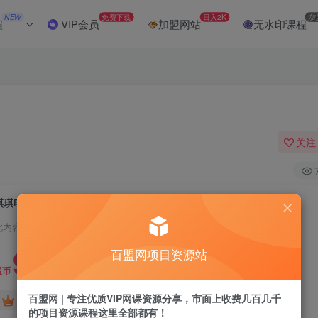
NEW
免费下载
日入2K
加
程
VIP会员
加盟网站
无水印课程
关注
琪琪电商·拼多多擎天柱玩法(1.0+1.5)
此内容为付费阅读，请付费后查看
9.9
百盟网项目资源站
盟币
百盟网 | 专注优质VIP网课资源分享，市面上收费几百几千
免费
免费
黄金会员
超级会员
的项目资源课程这里全部都有！