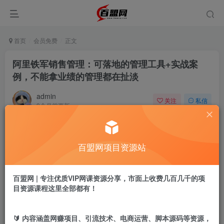
首页
会员免费
正文
阿里铁军销售管理：可落地的管理工具+实战案
例，不能拿业绩的管理都在扯淡
admin
关注
私信
9个月前更新
83
18
付费阅读
百盟网项目资源站
阿里铁军销售管理：可落地的管理工具+实战案例，不能拿业绩的管理都在扯淡
此内容为付费阅读，请付费后查看
9.9
百盟网 | 专注优质VIP网课资源分享，市面上收费几百几千的项
盟币
目资源课程这里全部都有！
免费
免费
黄金会员
超级会员
🔰 内容涵盖网赚项目、引流技术、电商运营、脚本源码等资源，
立即购买