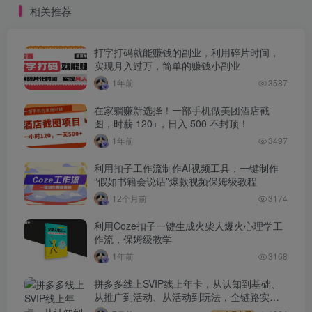
相关推荐
打字打码就能赚钱的副业，利用碎片时间，
实现月入过万，简单的赚钱小副业
1年前
3587
在家躺赚新选择！一部手机做美团酒店截
图，时薪 120+，日入 500 不封顶！
1年前
3497
利用扣子工作流制作AI视频工具，一键制作
“假如书籍会说话”爆款视频保姆级教程
12个月前
3174
利用Coze扣子一键生成火柴人爆火心理学工
作流，保姆级教学
1年前
3168
拼多多线上SVIP线上年卡，从认知到基础、
从推广到活动、从活动到玩法，全链路实战
(260730)