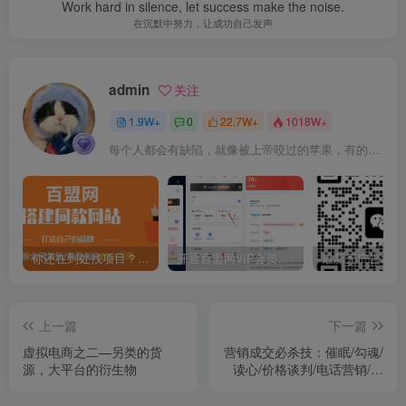
Work hard in silence, let success make the noise.
在沉默中努力，让成功自己发声
admin
关注
1.9W+
0
22.7W+
1018W+
每个人都会有缺陷，就像被上帝咬过的苹果，有的人缺陷比较大，正是因为上帝特别喜欢他的芬芳
你还在到处找项目？还在当韭菜？我靠卖项目一个月收入5万+，曾经我也是个失败者。
开通百盟网VIP会员，尊享全站资源免费下载，享70%的推广提成！！【限时五折优惠】
上一篇
下一篇
虚拟电商之二—另类的货
营销成交必杀技：催眠/勾魂/
源，大平台的衍生物
读心/价格谈判/电话营销/锁
客黏人/破解犹豫成交