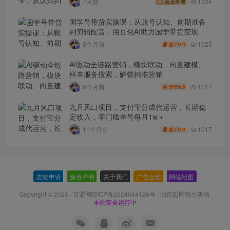
7天前
1324
会员专属
国学号带货实操课：从账号认知、前期准备
到剪辑配音，用豆包AI助力国学带货变现
1025
3个月前
9.9
盟币
AI驱动全链路营销，模块联动、向量建模、
样本服务搜索，解锁精准营销
1017
6个月前
9.9
盟币
九月风口项目，支付宝分成代运营，长期稳
定收入，零门槛单号每月1w＋
1017
11个月前
9.9
盟币
友链申请
-
免责声明
-
关于我们
-
广告合作
-
网站地图
Copyright © 2023 ·
百盟网琼ICP备2024044128号
· 由
百盟网
强力驱动.
本站安全运行中