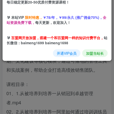
每日稳定更新20-50优质付费资源课程！
您当前未登录！建议登陆后购买，可保存购买订单
🔰 本站VIP
限时特惠，
￥78/年，￥99/永久 (推广佣金70%)，
全
站资源免费下载，
每天更新，欢迎加入！
这是一套源自阿里铁军实战经验的销售管理体系课
🔰
百盟网开放加盟，搭建一个和百盟网一样的知识付费平台，
站
程，系统讲解从销冠到管理者的角色转变、团队培
长微信：baimeng1699 baimeng1698
养方法、目标管理、KPI设计、员工辅导、战役策
开通VIP会员
加盟当站长
划、文化建设等核心模块，通过可落地的管理工具
和实战案例，帮助企业打造高绩效销售团队。
课程目录：
01、1.从被培养到培养一从销冠到卓越管理
者.mp4
02、2.从被培养到培养一阿里如何通过培训训练员