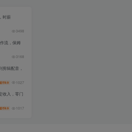
，时薪
3498
工作流，保姆
3168
到剪辑配音，
1027
9.9
盟币
定收入，零门
1017
9.9
盟币