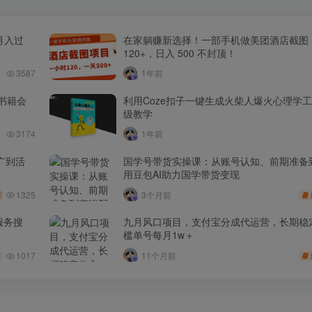
月入过
在家躺赚新选择！一部手机做美团酒店截图
120+，日入 500 不封顶！
3587
1年前
书籍会
利用Coze扣子一键生成火柴人爆火心理学
级教学
3174
1年前
广到活
国学号带货实操课：从账号认知、前期准备
用豆包AI助力国学带货变现
1325
3个月前
服务搜
九月风口项目，支付宝分成代运营，长期稳
槛单号每月1w＋
1017
11个月前