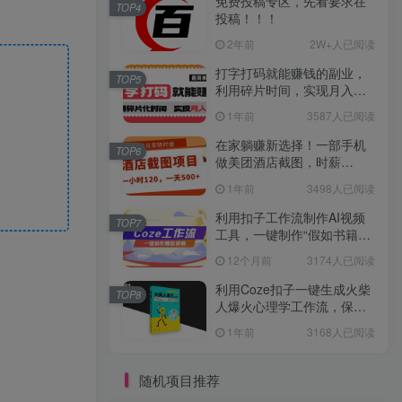
免费投稿专区，先看要求在
TOP4
投稿！！！
2年前
2W+人已阅读
打字打码就能赚钱的副业，
TOP5
利用碎片时间，实现月入过
万，简单的赚钱小副业
1年前
3587人已阅读
在家躺赚新选择！一部手机
TOP6
做美团酒店截图，时薪
120+，日入 500 不封顶！
1年前
3498人已阅读
利用扣子工作流制作AI视频
TOP7
工具，一键制作“假如书籍会
说话”爆款视频保姆级教程
12个月前
3174人已阅读
利用Coze扣子一键生成火柴
TOP8
人爆火心理学工作流，保姆
级教学
1年前
3168人已阅读
随机项目推荐