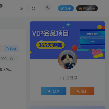
盟
发布
开通会员
目
私信
903
1
2025风口TK剪映capcut拉新项目，极限高客单，市场空白，2025下半年真正的蓝海项目
Hi！请登录
登录
注册