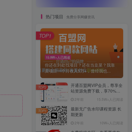
热门项目
免费分享网赚资讯
TOP1
15.9W+人已阅读
你还在到处找项目？还在当韭菜？我靠
卖项目一个月收入5万+，曾经我也...
开通百盟网VIP会员，尊享全
TOP2
站资源免费下载，享70%的
推广提成！！【限时五折优
2年前
15.5W+人已阅读
惠】
最新无广告水印课程资源 长
TOP3
期更新
2年前
10W+人已阅读