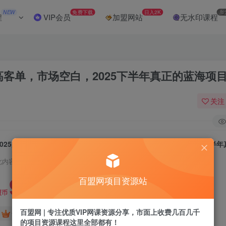
NEW
免费下载
日入2K
加
程
VIP会员
加盟网站
无水印课程
极限高客单，市场空白，2025下半年真正的蓝海项
关注
此内容为付费阅读，请付费后查看
9.9
百盟网项目资源站
盟币
百盟网 | 专注优质VIP网课资源分享，市面上收费几百几千
免费
免费
黄金会员
超级会员
的项目资源课程这里全部都有！