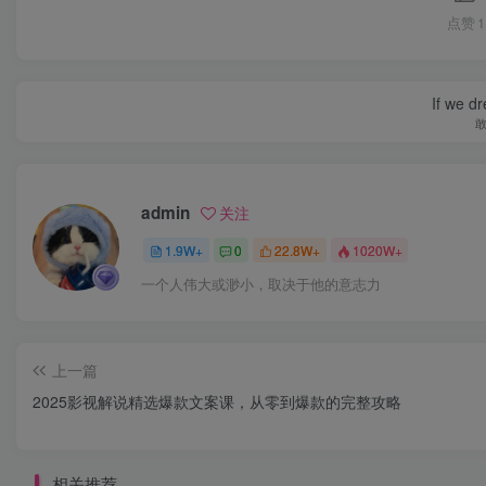
点赞
1
If we dr
admin
关注
1.9W+
0
22.8W+
1020W+
一个人伟大或渺小，取决于他的意志力
上一篇
2025影视解说精选爆款文案课，从零到爆款的完整攻略
相关推荐