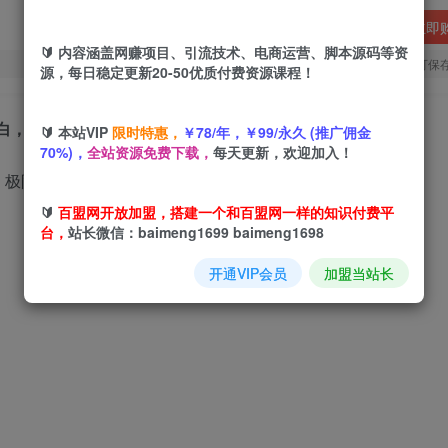
立即
🔰 内容涵盖网赚项目、引流技术、电商运营、脚本源码等资
您当前未登录！建议登陆后购买，可保
源，每日稳定更新20-50优质付费资源课程！
，2025下半年真正的蓝海项目
🔰 本站VIP
限时特惠，
￥78/年，￥99/永久 (推广佣金
70%)，
全站资源免费下载，
每天更新，欢迎加入！
🔰
百盟网开放加盟，搭建一个和百盟网一样的知识付费平
台，
站长微信：baimeng1699 baimeng1698
开通VIP会员
加盟当站长