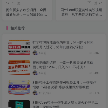
上一篇
下一篇
闲鱼拼多多砍价项目，全网
国外Lead联盟营销实战视频
最新玩法，一天保底3张+，
教程，从零基础到独立操作
零成本光用手机就可以【揭
国外Lead项目的目标，开启
秘】
海外淘金之路
相关推荐
打字打码就能赚钱的副业，利用碎片时间，
实现月入过万，简单的赚钱小副业
1年前
3587
在家躺赚新选择！一部手机做美团酒店截
图，时薪 120+，日入 500 不封顶！
1年前
3498
利用扣子工作流制作AI视频工具，一键制作
“假如书籍会说话”爆款视频保姆级教程
12个月前
3174
利用Coze扣子一键生成火柴人爆火心理学工
作流，保姆级教学