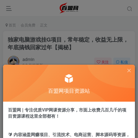
首页
会员免费
正文
独家电脑游戏挂G项目，常年稳定，收益无上限，
年底搞钱回家过年【揭秘】
admin
关注
私信
9个月前更新
317
14
付费阅读
百盟网项目资源站
独家电脑游戏挂G项目，常年稳定，收益无上限，年底搞钱回家过年【揭秘】
此内容为付费阅读，请付费后查看
9.9
百盟网 | 专注优质VIP网课资源分享，市面上收费几百几千的项
盟币
目资源课程这里全部都有！
免费
免费
黄金会员
超级会员
🔰 内容涵盖网赚项目、引流技术、电商运营、脚本源码等资源，
立即购买