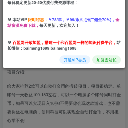
每日稳定更新20-50优质付费资源课程！
您当前未登录！建议登陆后购买，可保存购买订单
🔰 本站VIP
限时特惠，
￥78/年，￥99/永久 (推广佣金70%)，
全
站资源免费下载，
每天更新，欢迎加入！
独家电脑游戏挂G项目，常年稳定，收益无上限，年底搞钱
回家过年【揭秘】
🔰
百盟网开放加盟，搭建一个和百盟网一样的知识付费平台，
站
长微信：baimeng1699 baimeng1698
开通VIP会员
加盟当站长
项目介绍:
给大家推荐2款可以自动打金币的搬砖项目，项目很稳定。单
账号一天收益100-150左右，可以一个电脑多个账号同时打金
币，如果可以实现日入10张!不需要你会玩这款游戏，也不需
要你坐在电脑前，使用科技可以实现全自动打金币，不用担
心学不会!