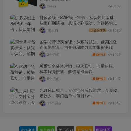
1年前
3169
拼多多线上SVIP线上年卡，从认知到基础、
从推广到活动、从活动到玩法，全链路实战
(260730)
10天前
1325
会员专属
国学号带货实操课：从账号认知、前期准备
到剪辑配音，用豆包AI助力国学带货变现
1029
3个月前
9.9
盟币
AI驱动全链路营销，模块联动、向量建模、
样本服务搜索，解锁精准营销
1017
6个月前
9.9
盟币
九月风口项目，支付宝分成代运营，长期稳
定收入，零门槛单号每月1w＋
1017
11个月前
9.9
盟币
友链申请
-
免责声明
-
关于我们
-
广告合作
-
网站地图