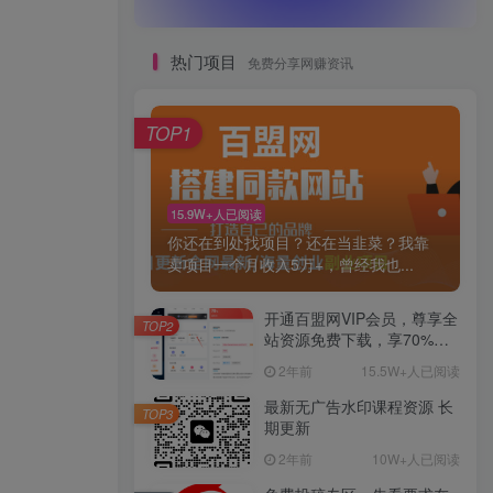
热门项目
免费分享网赚资讯
TOP1
15.9W+人已阅读
你还在到处找项目？还在当韭菜？我靠
卖项目一个月收入5万+，曾经我也...
开通百盟网VIP会员，尊享全
TOP2
站资源免费下载，享70%的
推广提成！！【限时五折优
2年前
15.5W+人已阅读
惠】
最新无广告水印课程资源 长
TOP3
期更新
2年前
10W+人已阅读