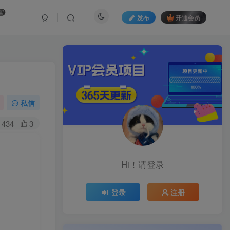
盟
发布
开通会员
私信
434
3
Hi！请登录
登录
注册