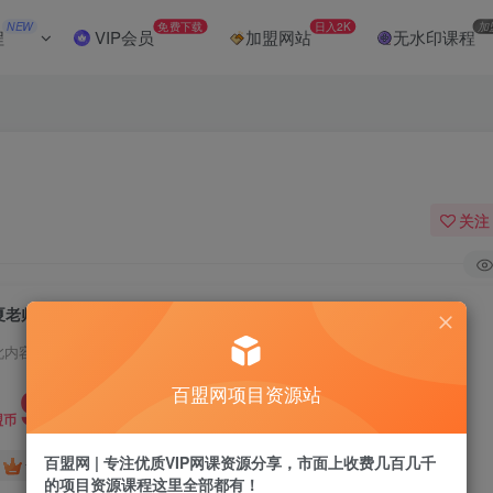
NEW
免费下载
日入2K
加
程
VIP会员
加盟网站
无水印课程
关注
夏老师·WPS Excel办公(精讲课)
此内容为付费阅读，请付费后查看
9.9
百盟网项目资源站
盟币
百盟网 | 专注优质VIP网课资源分享，市面上收费几百几千
免费
免费
黄金会员
超级会员
的项目资源课程这里全部都有！