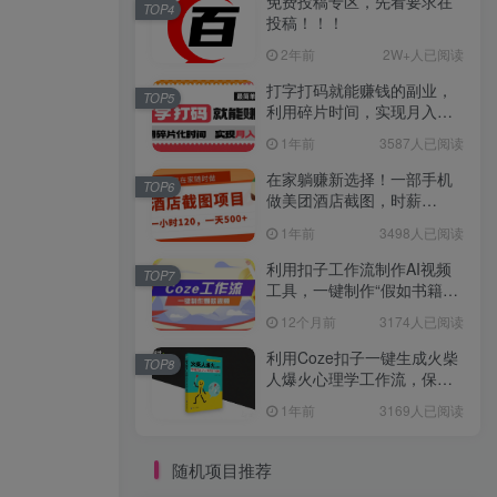
免费投稿专区，先看要求在
TOP4
投稿！！！
2年前
2W+人已阅读
打字打码就能赚钱的副业，
TOP5
利用碎片时间，实现月入过
万，简单的赚钱小副业
1年前
3587人已阅读
在家躺赚新选择！一部手机
TOP6
做美团酒店截图，时薪
120+，日入 500 不封顶！
1年前
3498人已阅读
利用扣子工作流制作AI视频
TOP7
工具，一键制作“假如书籍会
说话”爆款视频保姆级教程
12个月前
3174人已阅读
利用Coze扣子一键生成火柴
TOP8
人爆火心理学工作流，保姆
级教学
1年前
3169人已阅读
随机项目推荐