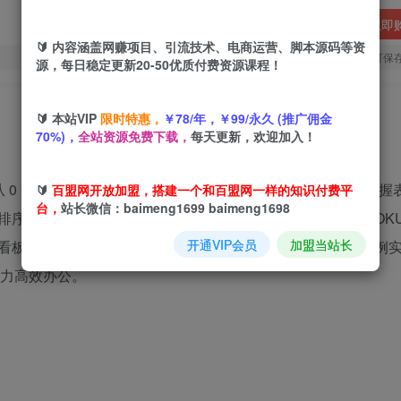
立即
🔰 内容涵盖网赚项目、引流技术、电商运营、脚本源码等资
您当前未登录！建议登陆后购买，可保
源，每日稳定更新20-50优质付费资源课程！
🔰 本站VIP
限时特惠，
￥78/年，￥99/永久 (推广佣金
70%)，
全站资源免费下载，
每天更新，欢迎加入！
程，从 0 基础入门到高阶实战全覆盖。入门篇带小白认识界面、掌
🔰
百盟网开放加盟，搭建一个和百盟网一样的知识付费平
台，
站长微信：baimeng1699 baimeng1698
、筛选等实用操作；函数公式篇深入讲解 SUMIF、VLOOKU
开通VIP会员
加盟当站长
专项内容，更含 Power Query 数据处理、真实办公案例
，助力高效办公。