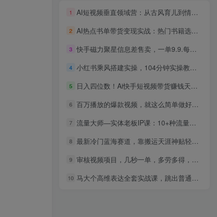
AI短视频垂直领域营：从古风育儿到情感动漫，打造爆款账号,日播放量破百万
1
AI热点书单带货变现实战：热门书籍选题垂直账号打造，书单短视频盈利全流程
2
快手磁力聚星信息差售卖，一单9.9.每天几分钟，日出百单
3
小红书乘风搭建实操，104分钟实操教学，零基础也能快速上手
4
日入四位数！Ai快手短视频带货赚钱天花板，长期稳定，一键搬运发布，条条过原创
5
百万播放的爆款视频，就这么简单做好了？
6
流量大师—实体老板IP课：10+种流量模型+IP打造全流程，助力实体商家玩转短视频实现商业突破
7
最新冷门蓝海赛道，靠搬运天涯神贴轻松日入1K+
8
审核视频项目，几秒一单，多劳多得，新人小白一天轻松300+
9
马大个高维表达全套实战课，跳出普通口才教学，大脑超频训练打造原创思想IP体系
10