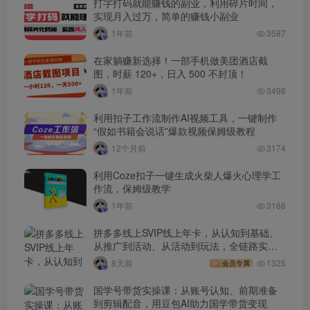
打字打码就能赚钱的副业，利用碎片时间，
实现月入过万，简单的赚钱小副业
1年前
3587
在家躺赚新选择！一部手机做美团酒店截
图，时薪 120+，日入 500 不封顶！
1年前
3498
利用扣子工作流制作AI视频工具，一键制作
“假如书籍会说话”爆款视频保姆级教程
12个月前
3174
利用Coze扣子一键生成火柴人爆火心理学工
作流，保姆级教学
1年前
3168
拼多多线上SVIP线上年卡，从认知到基础、
从推广到活动、从活动到玩法，全链路实战
(260730)
8天前
1325
会员专属
国学号带货实操课：从账号认知、前期准备
到剪辑配音，用豆包AI助力国学带货变现