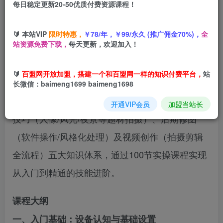
每日稳定更新20-50优质付费资源课程！
您当前未登录！建议登陆后购买，可保存购买订单
🔰 本站VIP
限时特惠，
￥78/年，￥99/永久 (推广佣金70%)，
全
站资源免费下载，
每天更新，欢迎加入！
《手机摄影实战专项课》是系统化手机摄影教学课
🔰
百盟网开放加盟，搭建一个和百盟网一样的知识付费平台，
站
程，涵盖设备基础操作（相机设置/镜头使用/曝光
长微信：baimeng1699 baimeng1698
控制）、核心理论（光线/色彩/构图原理）、实战
开通VIP会员
加盟当站长
技巧（人像/风光/夜景等题材拍摄）、后期修图
（软件操作/风格化处理）及视频创作（拍摄剪辑
全流程）五大知识体系，通过100节实操课程实现
从入门到精通的技能进阶。
课程大纲
一、入门基础：设备认知与基础设置