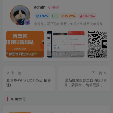
admin
关注
1.9W+
0
22.8W+
1020W+
拿起笔，写下你的梦想，你的人生就从此刻起航
你还在到处找项目？还在当韭菜？我靠卖项目一个月收入5万+，曾经我也是个失败者。
开通百盟网VIP会员，尊享全站资源免费下载，享70%的推广提成！！【限时五折优惠】
上一篇
下一篇
夏老师·WPS Excel办公(精讲
最新红果短剧全自动挂G项
课)
目，防异常，简单无脑，日
入4张【揭秘】
相关推荐