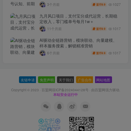
1027
3个月前
9.9
盟币
九月风口项目，支付宝分成代运营，长期稳
定收入，零门槛单号每月1w＋
1017
11个月前
9.9
盟币
AI驱动全链路营销，模块联动、向量建模、
样本服务搜索，解锁精准营销
1017
6个月前
9.9
盟币
友链申请
-
免责声明
-
关于我们
-
广告合作
-
网站地图
Copyright © 2023 ·
百盟网琼ICP备2024044128号
· 由
百盟网
强力驱动.
本站安全运行中