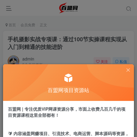
首页
会员免费
正文
手机摄影实战专项课：通过100节实操课程实现从
入门到精通的技能进阶
admin
关注
私信
9个月前更新
138
6
付费阅读
百盟网项目资源站
手机摄影实战专项课：通过100节实操课程实现从入门到精通的技能进阶
此内容为付费阅读，请付费后查看
9.9
百盟网 | 专注优质VIP网课资源分享，市面上收费几百几千的项
盟币
目资源课程这里全部都有！
免费
免费
黄金会员
超级会员
🔰 内容涵盖网赚项目、引流技术、电商运营、脚本源码等资源，
立即购买