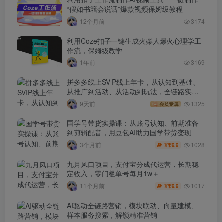
“假如书籍会说话”爆款视频保姆级教程
12个月前
3174
利用Coze扣子一键生成火柴人爆火心理学工
作流，保姆级教学
1年前
3169
拼多多线上SVIP线上年卡，从认知到基础、
从推广到活动、从活动到玩法，全链路实战
(260730)
9天前
1325
会员专属
国学号带货实操课：从账号认知、前期准备
到剪辑配音，用豆包AI助力国学带货变现
1028
3个月前
9.9
盟币
九月风口项目，支付宝分成代运营，长期稳
定收入，零门槛单号每月1w＋
1017
11个月前
9.9
盟币
AI驱动全链路营销，模块联动、向量建模、
样本服务搜索，解锁精准营销