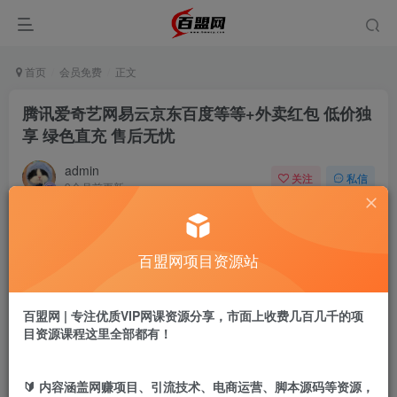
首页
会员免费
正文
腾讯爱奇艺网易云京东百度等等+外卖红包 低价独
享 绿色直充 售后无忧
admin
关注
私信
9个月前更新
38
0
付费阅读
百盟网项目资源站
腾讯爱奇艺网易云京东百度等等+外卖红包 低价独享 绿色直充 售后无忧
此内容为付费阅读，请付费后查看
9.9
百盟网 | 专注优质VIP网课资源分享，市面上收费几百几千的项
盟币
目资源课程这里全部都有！
免费
免费
黄金会员
超级会员
🔰 内容涵盖网赚项目、引流技术、电商运营、脚本源码等资源，
立即购买