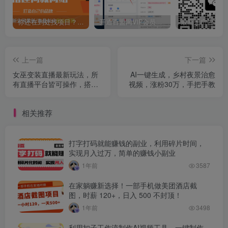
你还在到处找项目？还在当韭菜？我靠卖项目一个月收入5万+，曾经我也是个失败者。
开通百盟网VIP会员，尊享全站资源免费下载，享70%的推广提成！！【限时五折优惠】
上一篇
下一篇
女巫变装直播最新玩法，所
AI一键生成，乡村夜景治愈
有直播平台皆可操作，搭载
视频，涨粉30万，手把手教
最新防飞飞乱码技术，稳定
开播160小时无违规，单场
相关推荐
撸音浪2000+
打字打码就能赚钱的副业，利用碎片时间，
实现月入过万，简单的赚钱小副业
1年前
3587
在家躺赚新选择！一部手机做美团酒店截
图，时薪 120+，日入 500 不封顶！
1年前
3498
利用扣子工作流制作AI视频工具，一键制作