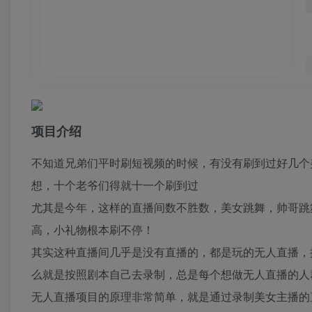
项目介绍
不知道兄弟们平时刷短视频的时候，有没有刷到过好几个
想，十个老爷们得就十一个刷到过
尤其是今年，这样的直播间数不胜数，美女跳舞，帅哥跳
高，小礼物根本刷不停！
其实这种直播间几乎是没有直播的，都是玩的无人直播，
么就是按照剧本自己去录制，总是每个想做无人直播的人
无人直播项目的原理非常简单，就是通过录制美女主播的