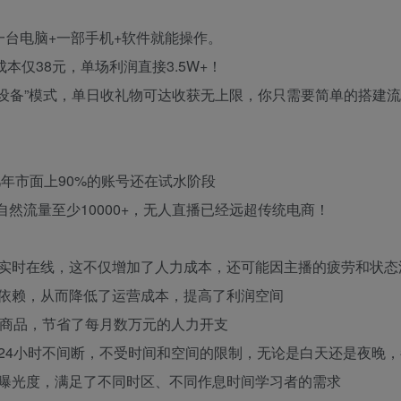
台电脑+一部手机+软件就能操作。
本仅38元，单场利润直接3.5W+！
多设备”模式，单日收礼物可达收获无上限，你只需要简单的搭建
几年市面上90%的账号还在试水阶段
自然流量至少10000+，无人直播已经远超传统电商！
播实时在线，这不仅增加了人力成本，还可能因主播的疲劳和状态
依赖，从而降低了运营成本，提高了利润空间‌
商品，节省了每月数万元的人力开支‌
到24小时不间断，不受时间和空间的限制，无论是白天还是夜晚
曝光度，满足了不同时区、不同作息时间学习者的需求‌