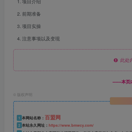
项目介绍
前期准备
项目实操
注意事项以及变现
此处
------
©
版权声明
百盟网
1
本网站名称：
2
本站永久网址：
https://www.bmwcy.com/