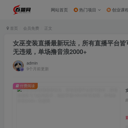
网站首页
热门项目
创业课
首页
会员免费
正文
女巫变装直播最新玩法，所有直播平台皆
无违规，单场撸音浪2000+
admin
9个月前更新
付费阅读