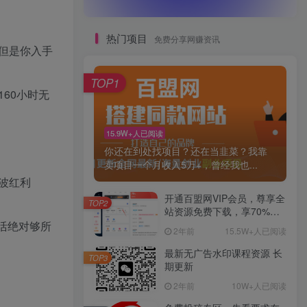
热门项目
免费分享网赚资讯
但是你入手
TOP1
60小时无
15.9W+人已阅读
你还在到处找项目？还在当韭菜？我靠
卖项目一个月收入5万+，曾经我也...
波红利
开通百盟网VIP会员，尊享全
TOP2
站资源免费下载，享70%的
推广提成！！【限时五折优
活绝对够所
2年前
15.5W+人已阅读
惠】
最新无广告水印课程资源 长
TOP3
期更新
2年前
10W+人已阅读