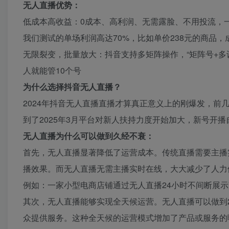
无人直播优势：
低成本高收益：0成本、高利润、无需露脸、不用投流，一
我们测试的单场利润高达70%，比如单价238元的商品，成
无限裂变，批量放大：抖音支持多矩阵操作，“矩阵号+
人就能管10个号
为什么选择抖音无人直播？
2024年抖音无人直播直播才算真正意义上的刚爆发，前
到了2025年3月平台对新人扶持力度开始加大，新号开播
无人直播为什么可以做到久经不衰：
首先，‌无人直播显著降低了运营成本‌。传统直播需要主
播效果。而无人直播无需主播实时在线，大大减少了人力
例如：一家小型电商店铺通过无人直播24小时不间断展示
其次，‌无人直播能够实现全天候运营‌。无人直播可以做
众提供服务。这种全天候的运营模式增加了产品或服务的