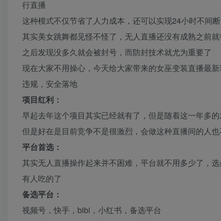
行直播
这种模式不仅节省了人力成本，还可以实现24小时不间
其实美女跳舞都见怪不怪了，无人直播还没有成熟之前就
之后发现没多久就会被封号，而防封技术就尤为重要了
现在大家不用操心，今天给大家带来的女巫变装直播最新
违规，安全落地
项目红利：
早起去年这个项目其实已经就有了，但是随着这一年多的
但是好在是目前竞争不是很激烈，会做这种直播间的人也
平台首选：
其实无人直播操作起来并不困难，平台就不用多少了，选
有人吃的了
备选平台：
视频号，快手，bibi，小红书，备选平台