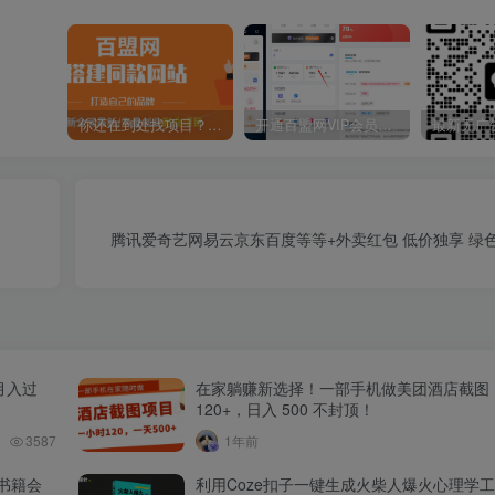
你还在到处找项目？还在当韭菜？我靠卖项目一个月收入5万+，曾经我也是个失败者。
开通百盟网VIP会员，尊享全站资源免费下载，享70%的推广提成！！【限时五折优惠】
腾讯爱奇艺网易云京东百度等等+外卖红包 低价独享 绿
月入过
在家躺赚新选择！一部手机做美团酒店截图
120+，日入 500 不封顶！
3587
1年前
书籍会
利用Coze扣子一键生成火柴人爆火心理学