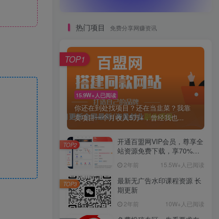
热门项目
免费分享网赚资讯
TOP1
15.9W+人已阅读
你还在到处找项目？还在当韭菜？我靠
卖项目一个月收入5万+，曾经我也...
开通百盟网VIP会员，尊享全
TOP2
站资源免费下载，享70%的
推广提成！！【限时五折优
2年前
15.5W+人已阅读
惠】
最新无广告水印课程资源 长
TOP3
期更新
2年前
10W+人已阅读