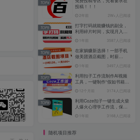
免费投稿专区，先看要求在
TOP4
投稿！！！
2年前
2W+人已阅读
打字打码就能赚钱的副业，
TOP5
利用碎片时间，实现月入过
万，简单的赚钱小副业
1年前
3587人已阅读
在家躺赚新选择！一部手机
TOP6
做美团酒店截图，时薪
120+，日入 500 不封顶！
1年前
3497人已阅读
利用扣子工作流制作AI视频
TOP7
工具，一键制作“假如书籍会
说话”爆款视频保姆级教程
12个月前
3174人已阅读
利用Coze扣子一键生成火柴
TOP8
人爆火心理学工作流，保姆
级教学
1年前
3168人已阅读
最新无广告水印课程资源 长期更新
免费投稿专区，先看要求在投稿！！！
打字打码就能赚钱的副业，利用碎片时间，实现月入过万，简单的赚钱小副业
随机项目推荐