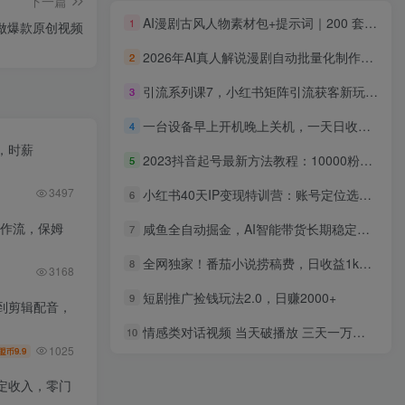
下一篇
AI漫剧古风人物素材包+提示词｜200 套古代言情三视图，配套专属提示词短剧主角配角直接套用
1
做爆款原创视频
2026年AI真人解说漫剧自动批量化制作教程，40分钟超长完整，自动批量化制作，挑战一人一天一部剧！
2
引流系列课7，小红书矩阵引流获客新玩法，低风险图文高效引流
3
一台设备早上开机晚上关机，一天日收益200左右，近几年最稳的项目
4
，时薪
2023抖音起号最新方法教程：10000粉丝精准起号10大步骤完整版
5
3497
小红书40天IP变现特训营：账号定位选题文案，拍摄剪辑直播带货课程
6
工作流，保姆
咸鱼全自动掘金，AI智能带货长期稳定可做，轻松月入2W+【揭秘】
7
全网独家！番茄小说捞稿费，日收益1k+，副业必看，小白易上手，超级简单【揭秘】
8
3168
短剧推广捡钱玩法2.0，日赚2000+
9
到剪辑配音，
情感类对话视频 当天破播放 三天一万粉 配合变现思路日入300+（教程+素材）
10
1025
9.9
盟币
定收入，零门