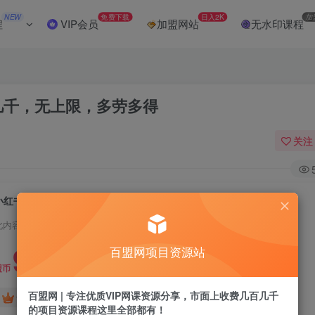
NEW
免费下载
日入2K
加
程
VIP会员
加盟网站
无水印课程
几千，无上限，多劳多得
关注
小红书评论区评论截图一分钟2条，日入几千，无上限，多劳多得
此内容为付费阅读，请付费后查看
9.9
百盟网项目资源站
盟币
百盟网 | 专注优质VIP网课资源分享，市面上收费几百几千
免费
免费
黄金会员
超级会员
的项目资源课程这里全部都有！