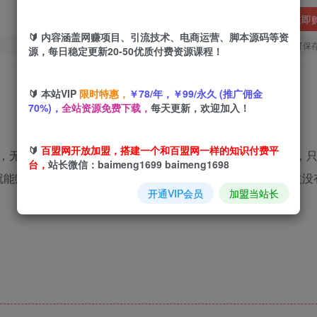
立即
🔰 内容涵盖网赚项目、引流技术、电商运营、脚本源码等资
您当前未登录！建议登陆后购买，可保
源，每日稳定更新20-50优质付费资源课程！
🔰 本站VIP
限时特惠，
￥78/年，￥99/永久 (推广佣金
70%)，
全站资源免费下载，
每天更新，欢迎加入！
🔰
百盟网开放加盟，搭建一个和百盟网一样的知识付费平
，无上限多劳多得,随时随地可以操作】。操作起来非常容易，
台，
站长微信：baimeng1699 baimeng1698
就能赚5元；100条就是50元，以此类推，只要你愿意做，收益
开通VIP会员
加盟当站长