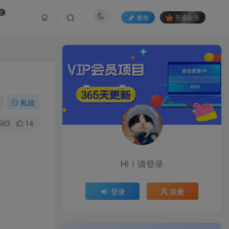
盟
发布
开通会员
私信
583
14
Hi！请登录
登录
注册