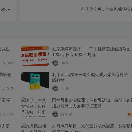
00+
有了这个AI，小白也能轻松
月入过
在家躺赚新选择！一部手机做美团酒店截图
120+，日入 500 不封顶！
3587
1年前
书籍会
利用Coze扣子一键生成火柴人爆火心理学
级教学
3174
1年前
广到活
国学号带货实操课：从账号认知、前期准备
用豆包AI助力国学带货变现
1324
3个月前
服务搜
九月风口项目，支付宝分成代运营，长期稳
槛单号每月1w＋