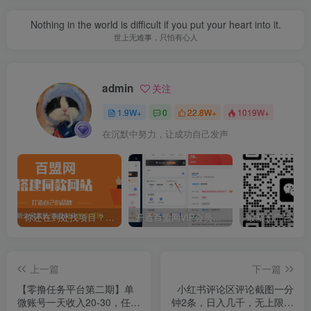
Nothing in the world is difficult if you put your heart into it.
世上无难事，只怕有心人
admin
关注
1.9W+
0
22.8W+
1019W+
在沉默中努力，让成功自己发声
你还在到处找项目？还在当韭菜？我靠卖项目一个月收入5万+，曾经我也是个失败者。
开通百盟网VIP会员，尊享全站资源免费下载，享70%的推广提成！！【限时五折优惠】
上一篇
下一篇
【零撸任务平台第二期】单
小红书评论区评论截图一分
微账号一天收入20-30，任务
钟2条，日入几千，无上限，