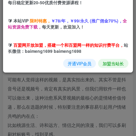
每日稳定更新20-50优质付费资源课程！
您当前未登录！建议登陆后购买，可保存购买订单
🔰 本站VIP
限时特惠，
￥78/年，￥99/永久 (推广佣金70%)，
全
站资源免费下载，
每天更新，欢迎加入！
项目介绍
🔰
百盟网开放加盟，搭建一个和百盟网一样的知识付费平台，
站
长微信：baimeng1699 baimeng1698
教你轻松做出爆款治愈风景视频，只需一台电脑一个软件，
开通VIP会员
加盟当站长
轻松日入500+
可能有人觉得这样的视频，是真实拍出来的。其实不管是抖
音号还是视频号，肯定有真实的风景，但我们用软件一样也
可以做出来，这种治愈系风景视频的最核心的是情绪价值传
递，那么在选题的时候，特别要注意的事容易引起用户情绪
共鸣的内在点：
比如桃源生活、诗和远方、情侣之间的浪漫，我们可以多刷
刷对标账号，找到灵感。