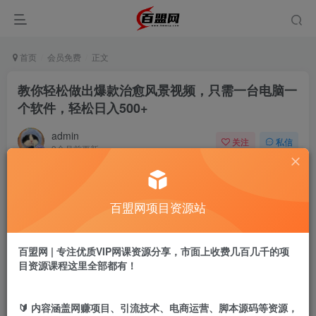
首页
会员免费
正文
教你轻松做出爆款治愈风景视频，只需一台电脑一
个软件，轻松日入500+
admin
关注
私信
9个月前更新
703
2
付费阅读
百盟网项目资源站
教你轻松做出爆款治愈风景视频，只需一台电脑一个软件，轻松日入500+
此内容为付费阅读，请付费后查看
9.9
百盟网 | 专注优质VIP网课资源分享，市面上收费几百几千的项
盟币
目资源课程这里全部都有！
免费
免费
黄金会员
超级会员
🔰 内容涵盖网赚项目、引流技术、电商运营、脚本源码等资源，
立即购买