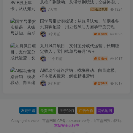
从推广到活动、从活动到玩法，全链路实战
(260730)
7天前
1324
会员专属
国学号带货实操课：从账号认知、前期准备
到剪辑配音，用豆包AI助力国学带货变现
1025
3个月前
9.9
盟币
九月风口项目，支付宝分成代运营，长期稳
定收入，零门槛单号每月1w＋
1017
11个月前
9.9
盟币
AI驱动全链路营销，模块联动、向量建模、
样本服务搜索，解锁精准营销
1017
6个月前
9.9
盟币
友链申请
-
免责声明
-
关于我们
-
广告合作
-
网站地图
Copyright © 2023 ·
百盟网琼ICP备2024044128号
· 由
百盟网
强力驱动.
本站安全运行中