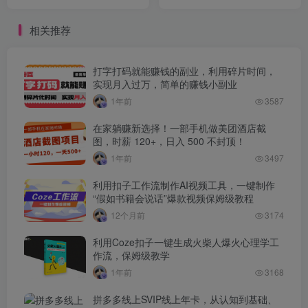
多到做不完，正规任务，实
多劳多得
时到账，零门槛，可矩阵操
相关推荐
作。
打字打码就能赚钱的副业，利用碎片时间，
实现月入过万，简单的赚钱小副业
1年前
3587
在家躺赚新选择！一部手机做美团酒店截
图，时薪 120+，日入 500 不封顶！
1年前
3497
利用扣子工作流制作AI视频工具，一键制作
“假如书籍会说话”爆款视频保姆级教程
12个月前
3174
利用Coze扣子一键生成火柴人爆火心理学工
作流，保姆级教学
1年前
3168
拼多多线上SVIP线上年卡，从认知到基础、