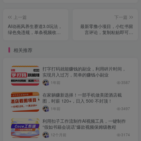
上一篇
下一篇
AI动画风养生赛道3.0玩法，
最新零撸小项目，小红书留
绿色免违规，单条视频收益
言评论，复制粘贴即可赚
1w+
钱，一条0.5，一天1000+
相关推荐
打字打码就能赚钱的副业，利用碎片时间，
实现月入过万，简单的赚钱小副业
1年前
3587
在家躺赚新选择！一部手机做美团酒店截
图，时薪 120+，日入 500 不封顶！
1年前
3497
利用扣子工作流制作AI视频工具，一键制作
“假如书籍会说话”爆款视频保姆级教程
12个月前
3174