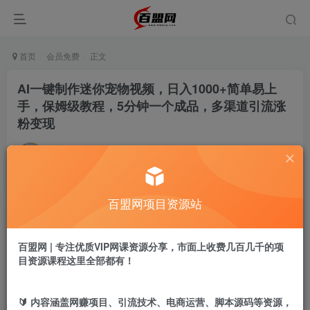
首页
会员免费
正文
AI一键制作迷你宠物视频，日入1000+简单易上
手，保姆级教程，5分钟一个成品，多渠道引流涨
粉变现
admin
关注
私信
9个月前更新
879
10
百盟网项目资源站
付费阅读
AI一键制作迷你宠物视频，日入1000+简单易上手，保姆级教程，5分钟一个成品，多渠道引流涨粉变现
此内容为付费阅读，请付费后查看
百盟网 | 专注优质VIP网课资源分享，市面上收费几百几千的项
9.9
目资源课程这里全部都有！
盟币
免费
免费
黄金会员
超级会员
🔰 内容涵盖网赚项目、引流技术、电商运营、脚本源码等资源，