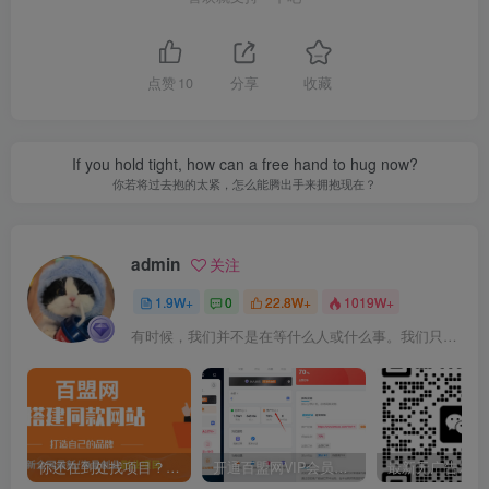
点赞
10
分享
收藏
If you hold tight, how can a free hand to hug now?
你若将过去抱的太紧，怎么能腾出手来拥抱现在？
admin
关注
1.9W+
0
22.8W+
1019W+
有时候，我们并不是在等什么人或什么事。我们只是在静待岁月改变自己
你还在到处找项目？还在当韭菜？我靠卖项目一个月收入5万+，曾经我也是个失败者。
开通百盟网VIP会员，尊享全站资源免费下载，享70%的推广提成！！【限时五折优惠】