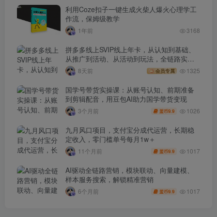
利用Coze扣子一键生成火柴人爆火心理学工
作流，保姆级教学
1年前
3168
拼多多线上SVIP线上年卡，从认知到基础、
从推广到活动、从活动到玩法，全链路实战
(260730)
8天前
1325
会员专属
国学号带货实操课：从账号认知、前期准备
到剪辑配音，用豆包AI助力国学带货变现
1026
3个月前
9.9
盟币
九月风口项目，支付宝分成代运营，长期稳
定收入，零门槛单号每月1w＋
1017
11个月前
9.9
盟币
AI驱动全链路营销，模块联动、向量建模、
样本服务搜索，解锁精准营销
1017
6个月前
9.9
盟币