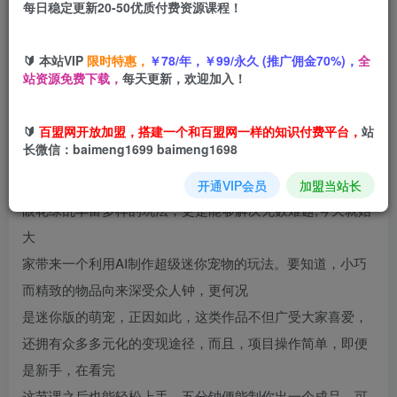
每日稳定更新20-50优质付费资源课程！
立即购买
您当前未登录！建议登陆后购买，可保存购买订单
🔰 本站VIP
限时特惠，
￥78/年，￥99/永久 (推广佣金70%)，
全
站资源免费下载，
每天更新，欢迎加入！
🔰
百盟网开放加盟，搭建一个和百盟网一样的知识付费平台，
站
项目介绍
长微信：baimeng1699 baimeng1698
2025年，绝对是A1爆发的元年!在这一年里AI展现出很多让人
开通VIP会员
加盟当站长
眼花缭乱丰富多样的玩法，更是能够解决无数难题,今天就始
大
家带来一个利用AI制作超级迷你宠物的玩法。要知道，小巧
而精致的物品向来深受众人钟，更何况
是迷你版的萌宠，正因如此，这类作品不但广受大家喜爱，
还拥有众多多元化的变现途径，而且，项目操作简单，即便
是新手，在看完
这节课之后也能轻松上手，五分钟便能制你出一个成品，可