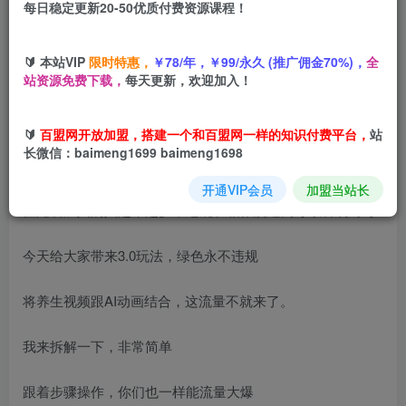
每日稳定更新20-50优质付费资源课程！
您当前未登录！建议登陆后购买，可保存购买订单
🔰 本站VIP
限时特惠，
￥78/年，￥99/永久 (推广佣金70%)，
全
站资源免费下载，
每天更新，欢迎加入！
项目介绍
🔰
百盟网开放加盟，搭建一个和百盟网一样的知识付费平台，
站
长微信：baimeng1699 baimeng1698
养生赛道的新玩法，一直是爆火的赛道。
开通VIP会员
加盟当站长
但随着加入的人越来越多，违规和相似度过高导致容易封号
今天给大家带来3.0玩法，绿色永不违规
将养生视频跟AI动画结合，这流量不就来了。
我来拆解一下，非常简单
跟着步骤操作，你们也一样能流量大爆