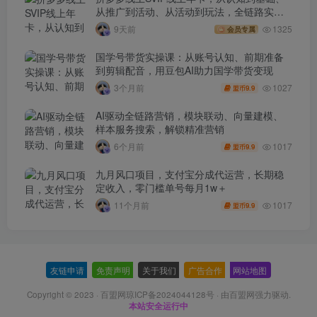
从推广到活动、从活动到玩法，全链路实战
(260730)
9天前
1325
会员专属
国学号带货实操课：从账号认知、前期准备
到剪辑配音，用豆包AI助力国学带货变现
1027
3个月前
9.9
盟币
AI驱动全链路营销，模块联动、向量建模、
样本服务搜索，解锁精准营销
1017
6个月前
9.9
盟币
九月风口项目，支付宝分成代运营，长期稳
定收入，零门槛单号每月1w＋
1017
11个月前
9.9
盟币
友链申请
-
免责声明
-
关于我们
-
广告合作
-
网站地图
Copyright © 2023 ·
百盟网琼ICP备2024044128号
· 由
百盟网
强力驱动.
本站安全运行中