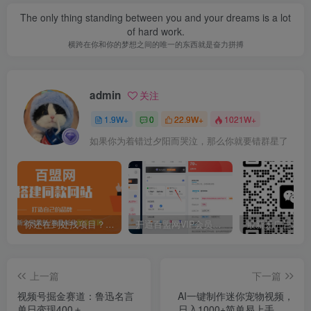
The only thing standing between you and your dreams is a lot
of hard work.
横跨在你和你的梦想之间的唯一的东西就是奋力拼搏
admin
关注
1.9W+
0
22.9W+
1021W+
如果你为着错过夕阳而哭泣，那么你就要错群星了
你还在到处找项目？还在当韭菜？我靠卖项目一个月收入5万+，曾经我也是个失败者。
开通百盟网VIP会员，尊享全站资源免费下载，享70%的推广提成！！【限时五折优惠】
上一篇
下一篇
视频号掘金赛道：鲁迅名言
AI一键制作迷你宠物视频，
单日变现400＋
日入1000+简单易上手，保