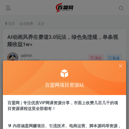
首页
会员免费
正文
AI动画风养生赛道3.0玩法，绿色免违规，单条视
频收益1w+
admin
关注
私信
9个月前更新
322
11
付费阅读
百盟网项目资源站
AI动画风养生赛道3.0玩法，绿色免违规，单条视频收益1w+
此内容为付费阅读，请付费后查看
9.9
百盟网 | 专注优质VIP网课资源分享，市面上收费几百几千的项
盟币
目资源课程这里全部都有！
免费
免费
黄金会员
超级会员
🔰 内容涵盖网赚项目、引流技术、电商运营、脚本源码等资源，
立即购买