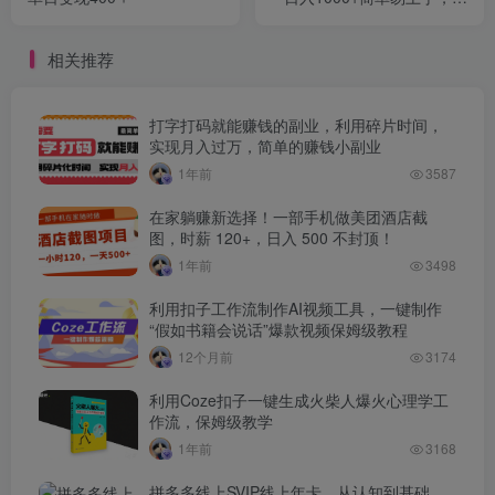
姆级教程，5分钟一个成品，
多渠道引流涨粉变现
相关推荐
打字打码就能赚钱的副业，利用碎片时间，
实现月入过万，简单的赚钱小副业
1年前
3587
在家躺赚新选择！一部手机做美团酒店截
图，时薪 120+，日入 500 不封顶！
1年前
3498
利用扣子工作流制作AI视频工具，一键制作
“假如书籍会说话”爆款视频保姆级教程
12个月前
3174
利用Coze扣子一键生成火柴人爆火心理学工
作流，保姆级教学
1年前
3168
拼多多线上SVIP线上年卡，从认知到基础、